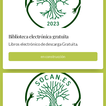
La Alpispa en la Ballena
Bosques Comestibles
Biblioteca electrónica gratuita
Bioconstrucción
Libros electrónico de descarga Gratuita.
Compostaje
en construcción
Plantas que cuidan plantas
Preparados y Potingues