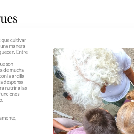
gues
s que cultivar
e una manera
iquecen. Entre
que son
ica de mucha
on la arcilla
 la despensa
 nutrir a las
 funciones
o.
vamente,