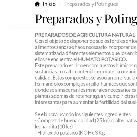
Inicio
Preparados y Potingues
Preparados y Potin
PREPARADOS DE AGRICULTURA NATURAL
Con el objeto de disponer de suelos fértiles en lo
alimentos sanos se hace necesario incorporar d
sistematizada diferentes elementos que los enr
ellos se encuentra el
HUMATO POTÁSICO.
Este preparado es rico en compuestos húmicos 
sustancias con alto contenido en materia orgán
calidad. Estos compuestos se asocian en el suelo c
formando los complejos arcillo-húmicos que son
donde se almacenan los minerales necesarios para
plantas además de retener agua y cumplir otras
interesantes para aumentar la fertilidad del suel
Se elabora usando los siguientes ingredientes:
- Compost de buena calidad (25 kg) o, alternati
leonardita (10 kg)
- Hidróxido potásico (KOH): 3 Kg