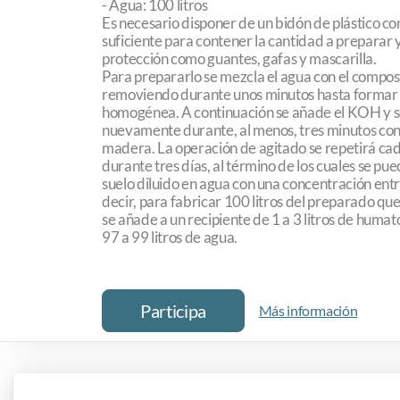
- Agua: 100 litros
Es necesario disponer de un bidón de plástico c
suficiente para contener la cantidad a preparar 
protección como guantes, gafas y mascarilla.
Para prepararlo se mezcla el agua con el compost
removiendo durante unos minutos hasta formar
homogénea. A continuación se añade el KOH y 
nuevamente durante, al menos, tres minutos con
madera. La operación de agitado se repetirá ca
durante tres días, al término de los cuales se pue
suelo diluido en agua con una concentración entre 
decir, para fabricar 100 litros del preparado que 
se añade a un recipiente de 1 a 3 litros de humat
97 a 99 litros de agua.
Participa
Más información