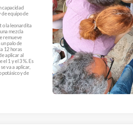
on capacidad
y de equipo de
 o la leonardita
 una mezcla
se remueve
 un palo de
da 12 horas
de aplicar al
el 1 y el 3 %. Es
se va a aplicar,
o potásico y de